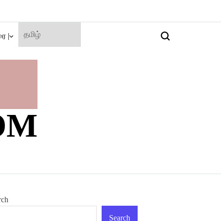
ை |
Search
OM
rch
Search