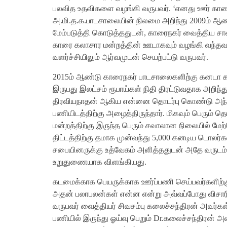
பலவித உதவிகளை வழங்கி வருபவர். ‘எனது ஊர் க
அ.மி.த.க.பாடசாலையின் நிலமை அறிந்து 2009ம் ஆண
மேம்படுத்தி கொடுத்ததுடன், காரைநகர் வைத்த
காரை கலாசார மன்றத்தின் ஊடாகவும் வழங்கி வந்தவர்
வளர்ச்சியிலும் ஆர்வமுடன் செயற்பட்டு வருபவர்.
2015ம் ஆண்டு காரைநகர் பாடசாலைகளிற்கு கனடா க
இருபது இலட்சம் ரூபாய்கள் நிதி திரட்டுவதாக அற
திரவியநாதன் ஆகிய என்னை தொடர்பு கொண்டு அந்த த
பணியிடத்திற்கு அழைத்திருந்தார். மிகவும் பெரு
மன்றத்திற்கு இருந்த பெரும் சவாலான நிலையில் மே
திட்டத்திற்கு தமாக முன்வந்து 5,000 கனடிய டொல
சபையினருக்கு உத்வேகம் அளித்ததுடன் அதே வருடம்
உறுதுணையாக விளங்கியது.
கடமைக்காக பெயருக்காக ஊர்ப்பணி செய்பவர்களிற்க
அதன் பலாபலன்கள் என்ன என்று அவ்வப்போது விசாரி
வருபவர் வைத்தியர் சிவசம்பு கலைச்சந்திரன் அவர்க
பணியில் இருந்து ஓய்வு பெறும் Dr.கலைச்சந்திரன் அ