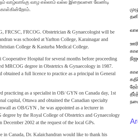
டனும் வாழ்வாங்கு வாழ எல்லாம் வல்ல இறைவனை வேண்டி
முழ
்கொள்கின்றோம்.
தனி
வான
 FRCSC, FRCOG. Obstetrician & Gynaecologist will be
handran was schooled at Yarlton College, Karainagar and
ஊரி
Christian College & Kasturba Medical College.
காண
நிஜ
ai Cooperative Hospital for several months before proceeding
tained MRCOG degree in Obstetrics & Gynaecology in 1987.
கார
obtained a full licence to practice as a principal in General
கதி
தேர
d practicing as a specialist in OB/ GYN on Canada day, 1st
தீர
ional capital, Ottawa and obtained the Canadian specialty
நடை
rnwall as OB/GYN , he was appointed as a lecturer in
egree by the Royal College of Obstetrics and Gynaecology
Ar
 December 2002 at the request of the local GPs.
ice in Canada, Dr. Kalaichandran would like to thank his