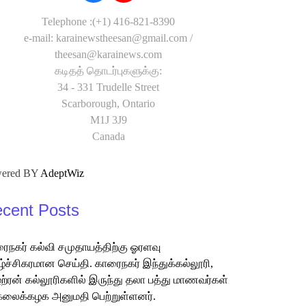
Telephone :(+1) 416-821-8390
e-mail: karainewstheesan@gmail.com /
theesan@karainews.com
கடிதத் தொடர்புகளுக்கு:
34 - 331 Trudelle Street
Scarborough, Ontario
M1J 3J9
Canada
ered BY
AdeptWiz
cent Posts
ைநகர் கல்வி சமுதாயத்திற்கு ஓரளவு
ழ்ச்சிகரமான செய்தி. காரைநகர் இந்துக்கல்லூரி,
்ற்ரன் கல்லூரிகளில் இருந்து தலா பத்து மாணவர்கள்
கலைக்கழக அனுமதி பெற்றுள்ளனர்.