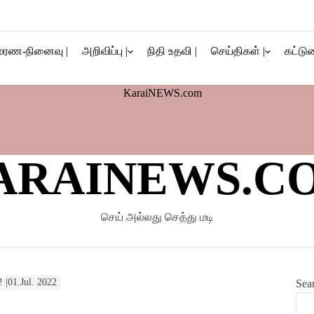
மரண-நினைவு |
அறிவிப்பு |
நிதி உதவி |
செய்திகள் |
கட்டுர
ARAINEWS.C
செய் அல்லது செத்து மடி
! |01.Jul. 2022
Sea