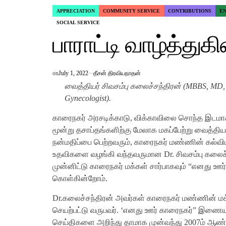
APPRECIATION
COMMUNITY SERVICE
CONTRIBUTIONS
E
POSTED
SOCIAL SERVICE
IN
பாராட்டி வாழ்த்துக
on
July 1, 2022
தீசன் திரவியநாதன்
வைத்தியர் சிவசம்பு கலைச்சந்திரன் (MBBS, M
Gynecologist).
காரைநகர் அரசடிக்காடு, விக்காவிலை சொந்த இடமாக
மூன்று தசாப்தங்களிற்கு மேலாக மகப்பேற்று வைத்த
நன்மதிப்பை பெற்றவரும், காரைநகர் மண்ணின் கல்வி
உதவிகளை வழங்கி வந்தவருமான Dr. சிவசம்பு கலைச்
முன்னிட்டு காரைநகர் மக்கள் சார்பாகவும் “எனது ஊர
கொள்கின்றோம்.
Dr.கலைச்சந்திரன் அவர்கள் காரைநகர் மண்ணின் மக்
செயற்பட்டு வருபவர். ‘எனது ஊர் காரைநகர்” இணையத
செய்திகளை அறிந்து தாமாக முன்வந்து 2007ம் ஆ