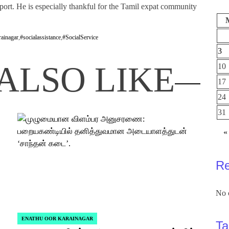
upport. He is especially thankful for the Tamil expat community
rainagar
,
#socialassistance
,
#SocialService
3
ALSO LIKE
10
17
24
31
«
R
No 
ENATHU OOR KARAINAGAR
POSTED
Ta