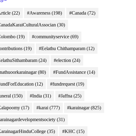
rticle
(22)
#Awareness
(198)
#Canada
(72)
anadaKaraiCulturalAssocian
(30)
Colombo
(19)
#communityservice
(69)
ontributions
(19)
#Eelathu Chithamparam
(12)
elathuSithambaram
(24)
#election
(24)
nathuoorkarainagar
(80)
#FundAssistance
(14)
undForEducation
(12)
#fundrequest
(19)
uneral
(150)
#India
(31)
#Jaffna
(25)
Kalapoomy
(17)
#karai
(777)
#karainagar
(825)
arainagardevelopmentsociety
(31)
arainagarHinduCollege
(35)
#KHC
(15)