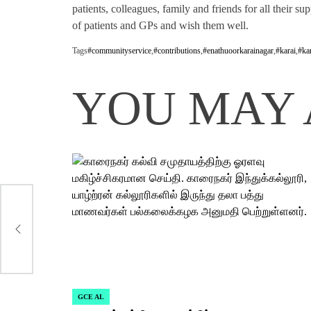
patients, colleagues, family and friends for all their s
of patients and GPs and wish them well.
Tags
#communityservice
,
#contributions
,
#enathuoorkarainagar
,
#karai
,
#ka
YOU MAY 
GCE AL
POSTED