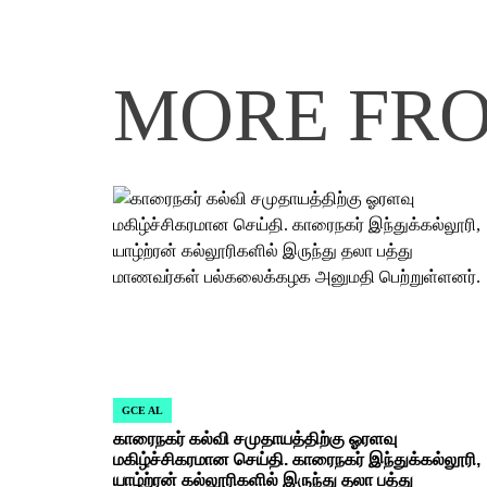
MORE FR
GCE AL
POSTED
காரைநகர் கல்வி சமுதாயத்திற்கு ஓரளவு
IN
மகிழ்ச்சிகரமான செய்தி. காரைநகர் இந்துக்கல்லூரி,
யாழ்ற்ரன் கல்லூரிகளில் இருந்து தலா பத்து