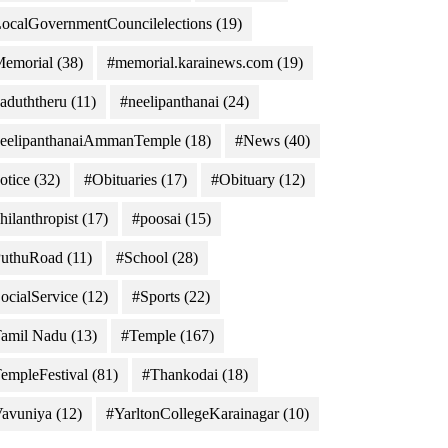
ocalGovernmentCouncilelections
(19)
emorial
(38)
#memorial.karainews.com
(19)
aduththeru
(11)
#neelipanthanai
(24)
eelipanthanaiAmmanTemple
(18)
#News
(40)
otice
(32)
#Obituaries
(17)
#Obituary
(12)
hilanthropist
(17)
#poosai
(15)
uthuRoad
(11)
#School
(28)
ocialService
(12)
#Sports
(22)
amil Nadu
(13)
#Temple
(167)
empleFestival
(81)
#Thankodai
(18)
avuniya
(12)
#YarltonCollegeKarainagar
(10)