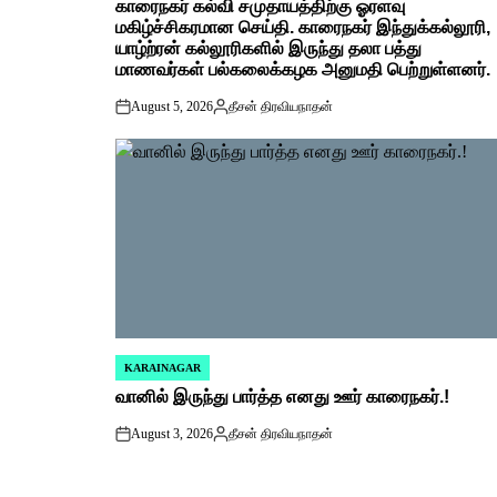
காரைநகர் கல்வி சமுதாயத்திற்கு ஓரளவு
IN
மகிழ்ச்சிகரமான செய்தி. காரைநகர் இந்துக்கல்லூரி,
யாழ்ற்ரன் கல்லூரிகளில் இருந்து தலா பத்து
மாணவர்கள் பல்கலைக்கழக அனுமதி பெற்றுள்ளனர்.
August 5, 2026
தீசன் திரவியநாதன்
on
Posted
by
KARAINAGAR
POSTED
வானில் இருந்து பார்த்த எனது ஊர் காரைநகர்.!
IN
August 3, 2026
தீசன் திரவியநாதன்
on
Posted
by