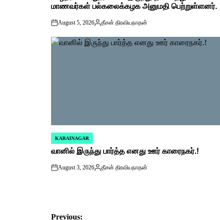
மாணவர்கள் பல்கலைக்கழக அனுமதி பெற்றுள்ளனர்.
August 5, 2026
தீசன் திரவியநாதன்
on
Posted
by
KARAINAGAR
POSTED
வானில் இருந்து பார்த்த எனது ஊர் காரைநகர்.!
IN
August 3, 2026
தீசன் திரவியநாதன்
on
Posted
by
Previous: