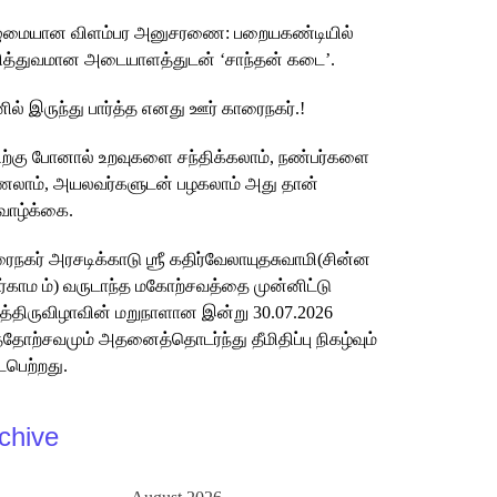
ுமையான விளம்பர அனுசரணை: பறையகண்டியில்
த்துவமான அடையாளத்துடன் ‘சாந்தன் கடை’.
ில் இருந்து பார்த்த எனது ஊர் காரைநகர்.!
ற்கு போனால் உறவுகளை சந்திக்கலாம், நண்பர்களை
லாம், அயலவர்களுடன் பழகலாம் அது தான்
வாழ்க்கை.
ைநகர் அரசடிக்காடு ஶ்ரீ கதிர்வேலாயுதசுவாமி(சின்ன
ர்காம ம்) வருடாந்த மகோற்சவத்தை முன்னிட்டு
்த்திருவிழாவின் மறுநாளான இன்று 30.07.2026
்த்தோற்சவமும் அதனைத்தொடர்ந்து தீமிதிப்பு நிகழ்வும்
பெற்றது.
chive