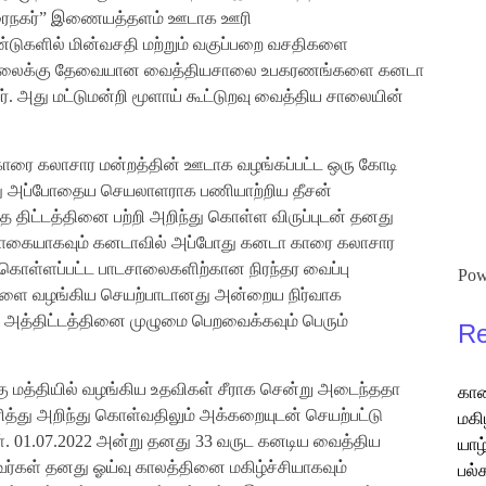
ாரைநகர்” இணையத்தளம் ஊடாக ஊரி
்டுகளில் மின்வசதி மற்றும் வகுப்பறை வசதிகளை
ிய சாலைக்கு தேவையான வைத்தியசாலை உபகரணங்களை கனடா
. அது மட்டுமன்றி மூளாய் கூட்டுறவு வைத்திய சாலையின்
ாரை கலாசார மன்றத்தின் ஊடாக வழங்கப்பட்ட ஒரு கோடி
ிந்து அப்போதைய செயலாளராக பணியாற்றிய தீசன்
ிட்டத்தினை பற்றி அறிந்து கொள்ள விருப்புடன் தனது
ம் தொகையாகவும் கனடாவில் அப்போது கனடா காரை கலாசார
ற்கொள்ளப்பட்ட பாடசாலைகளிற்கான நிரந்தர வைப்பு
Pow
ர்களை வழங்கிய செயற்பாடானது அன்றைய நிர்வாக
 அத்திட்டத்தினை முழுமை பெறவைக்கவும் பெரும்
Re
ு மத்தியில் வழங்கிய உதவிகள் சீராக சென்று அடைந்ததா
கார
த்து அறிந்து கொள்வதிலும் அக்கறையுடன் செயற்பட்டு
மகி
ள். 01.07.2022 அன்று தனது 33 வருட கனடிய வைத்திய
யாழ
வர்கள் தனது ஓய்வு காலத்தினை மகிழ்ச்சியாகவும்
பல்