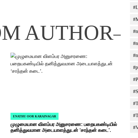
#L
#M
OM AUTHOR
#n
#n
#n
#p
#P
#S
#T
#T
ENATHU OOR KARAINAGAR
POSTED
முழுமையான விளம்பர அனுசரணை: பறையகண்டியில்
IN
#V
தனித்துவமான அடையாளத்துடன் ‘சாந்தன் கடை’.