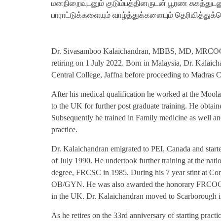
மனநிறைவுடனும் குடும்பத்தினருடன் பூரண சுகத்து
பாராட்டுக்களையும் வாழ்த்துக்களையும் தெரிவித்துக
Dr. Sivasamboo Kalaichandran, MBBS, MD, MRCOG,
retiring on 1 July 2022. Born in Malaysia, Dr. Kalaic
Central College, Jaffna before proceeding to Madras 
After his medical qualification he worked at the Mool
to the UK for further post graduate training. He ob
Subsequently he trained in Family medicine as well and 
practice.
Dr. Kalaichandran emigrated to PEI, Canada and starte
of July 1990. He undertook further training at the nat
degree, FRCSC in 1985. During his 7 year stint at Co
OB/GYN. He was also awarded the honorary FRCOG d
in the UK. Dr. Kalaichandran moved to Scarborough in
As he retires on the 33rd anniversary of starting pract