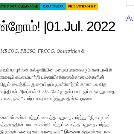
NATHU OOR KARAINAGAR
KARAINAGAR
PHILANTHROPIST
Au
ின்றோம்! |01.Jul. 2022
D, MRCOG, FRCSC, FRCOG. Obstetrician &
வும் யாழ்ற்றன் கல்லூரியின் பழைய மாணவரும் கனடாவில்
ியராகவும் கடமையாற்றி பல்லாயிரக்கணக்கான மக்களின்
யிலும் வைத்திய துறையிலும் முன்னேற்றம் காண பலவித
சந்திரன் அவர்கள் 01.07.2022 முதல் பணி ஓய்வு பெறுவதை
் காரைநகர்” சார்பாகவும் வாழ்த்துவதில் பெருமை
களின் கல்வி மற்றும் வைத்தியதுறை சார்ந்து ஆர்வமுடன்
்தளத்தின் ஊடாக கல்வி மற்றும் வைத்தியதுறை சார்ந்த
ண்டு முதல் “எனது ஊர் காரைநகர்” இணையத்தளம் ஊடாக