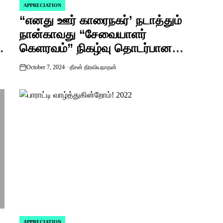
APPRECIATION
POSTED
ண
“எனது ஊர் காரைநகர்’ நடாத்தும்
IN
நான்காவது “சேவையாளர்
கெளரவம்” நிகழ்வு தொடர்பான
அறிவித்தல்.!
October 7, 2024
தீசன் திரவியநாதன்
on
APPRECIATION