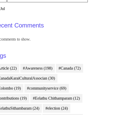
 Jul
ecent Comments
comments to show.
gs
rticle
(22)
#Awareness
(198)
#Canada
(72)
anadaKaraiCulturalAssocian
(30)
Colombo
(19)
#communityservice
(69)
ontributions
(19)
#Eelathu Chithamparam
(12)
elathuSithambaram
(24)
#election
(24)