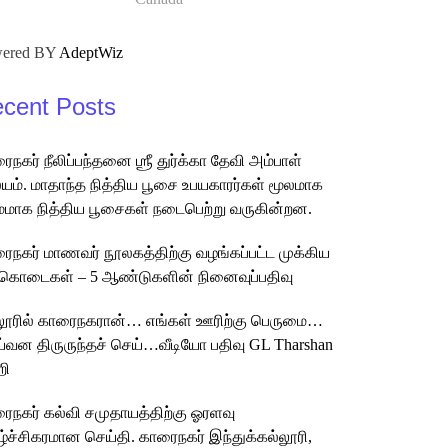
ered BY
AdeptWiz
cent Posts
ைநகர் நீலிப்பந்தனை ஶ்ரீ துர்க்கா தேவி அம்பாள்
ம். மாதாந்த நித்திய பூசை உபயகாரர்கள் மூலமாக
மமாக நித்திய பூசைகள் நடைபெற்று வருகின்றன.
ைநகர் மாணவர் நூலகத்திற்கு வழங்கப்பட்ட முக்கிய
கொடைகள் – 5 ஆண்டுகளின் நினைவுப்பதிவு
லூரில் காரைநகரான்… எங்கள் ஊரிற்கு பெருமை…
்வன திருருந்தச் செய்…வீடியோ பதிவு GL Tharshan
றி
ைநகர் கல்வி சமுதாயத்திற்கு ஓரளவு
ழ்ச்சிகரமான செய்தி. காரைநகர் இந்துக்கல்லூரி,