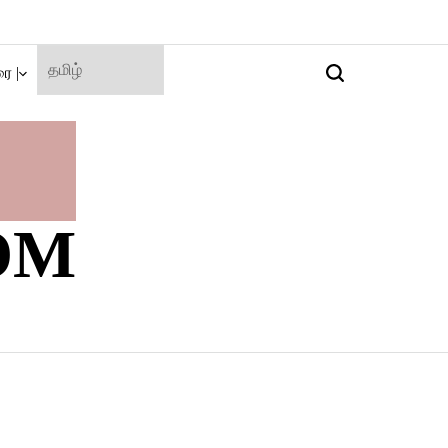
ை |
Search
OM