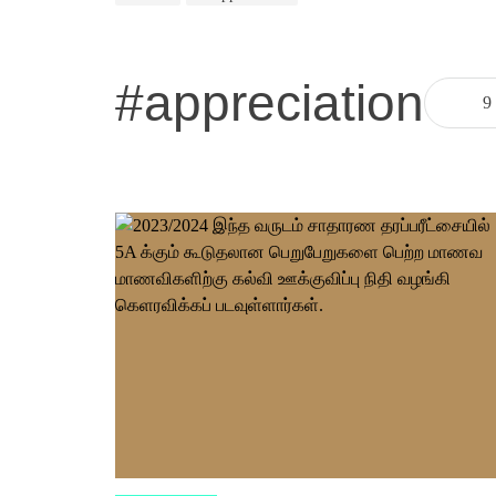
#appreciation
9