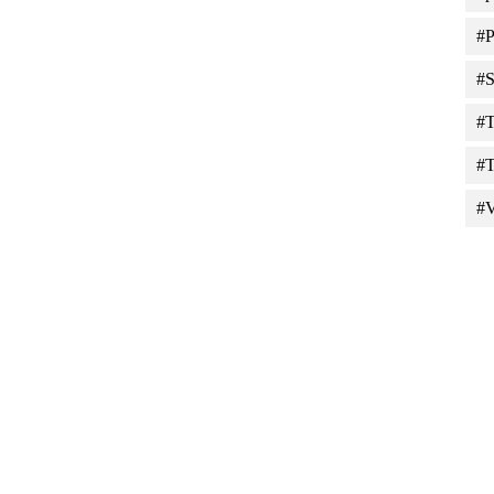
#P
#S
#T
#T
#V
Tiles © Esri — Source: Esri, DeLorme, NAVTEQ, USGS, Intermap, iPC, NRCAN, E