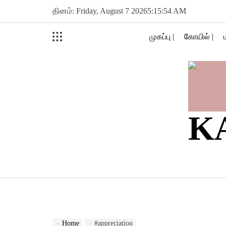
Skip
தினம்: Friday, August 7 2026
5
:
15
:
55
AM
to
content
முகப்பு |
கோயில் |
K
Home
#appreciation