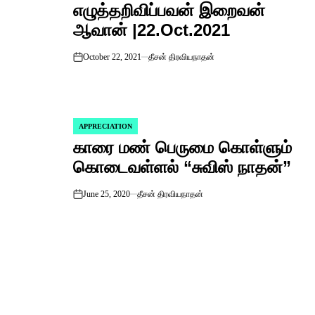
எழுத்தறிவிப்பவன் இறைவன்
IN
ஆவான் |22.Oct.2021
October 22, 2021
தீசன் திரவியநாதன்
on
APPRECIATION
POSTED
காரை மண் பெருமை கொள்ளும்
IN
கொடைவள்ளல் “சுவிஸ் நாதன்”
June 25, 2020
தீசன் திரவியநாதன்
on