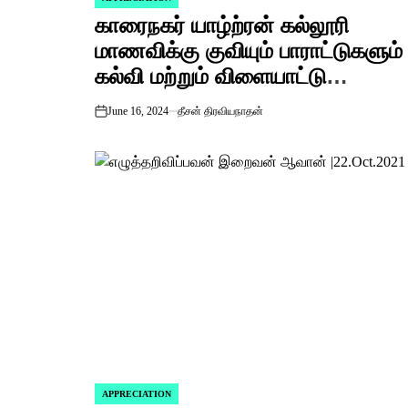
POSTED
காரைநகர் யாழ்ற்ரன் கல்லூரி
IN
மாணவிக்கு குவியும் பாராட்டுகளும்
கல்வி மற்றும் விளையாட்டு
துறையில் ஊக்குவிக்க ‘எனது ஊர்
June 16, 2024
தீசன் திரவியநாதன்
on
காரைநகர்’ ஊடான மாதாந்த
ஊக்குவிப்பு நிதியும்.
APPRECIATION
POSTED