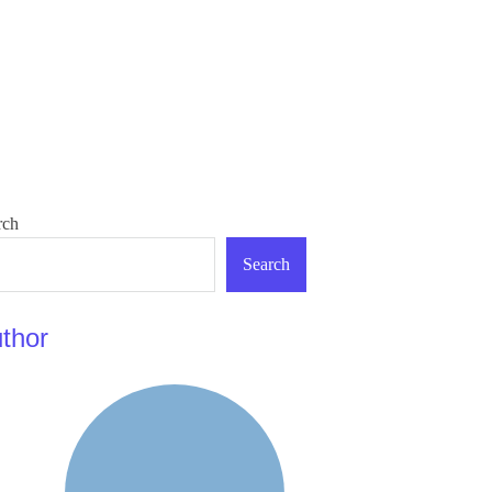
rch
Search
thor