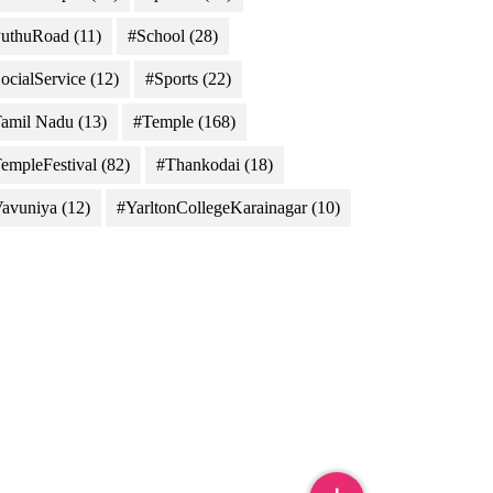
uthuRoad
(11)
#School
(28)
ocialService
(12)
#Sports
(22)
amil Nadu
(13)
#Temple
(168)
empleFestival
(82)
#Thankodai
(18)
avuniya
(12)
#YarltonCollegeKarainagar
(10)
sri Japan, METI, Esri China (Hong Kong), Esri (Thailand), TomTom, 2012