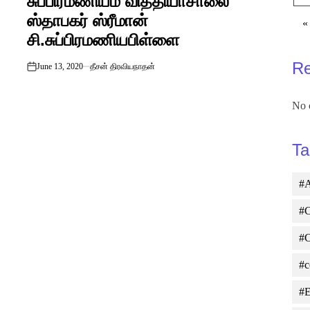
சுப்பிரமணியம் வித்தியாசாலை
ஸ்தாபகர் ஸ்ரீமான்
«
சி.சுப்பிரமணியபிள்ளை
R
June 13, 2020
தீசன் திரவியநாதன்
on
No 
Ta
#A
#C
#
#c
#E