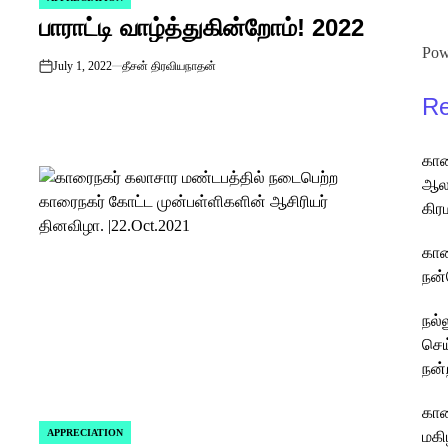
POSTED
பாராட்டி வாழ்த்துகின்றோம்! 2022
IN
Pow
July 1, 2022
தீசன் திரவியநாதன்
on
Re
கார
ஆலய
கிர
கார
நன்
நல்
செய
நன்
கார
APPRECIATION
மகி
POSTED