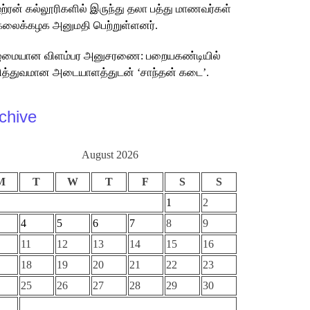
்ற்ரன் கல்லூரிகளில் இருந்து தலா பத்து மாணவர்கள்
கலைக்கழக அனுமதி பெற்றுள்ளனர்.
ுமையான விளம்பர அனுசரணை: பறையகண்டியில்
த்துவமான அடையாளத்துடன் ‘சாந்தன் கடை’.
chive
August 2026
M
T
W
T
F
S
S
1
2
4
5
6
7
8
9
11
12
13
14
15
16
18
19
20
21
22
23
25
26
27
28
29
30