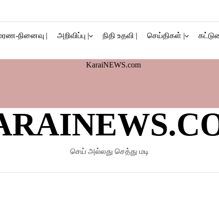
மரண-நினைவு |
அறிவிப்பு |
நிதி உதவி |
செய்திகள் |
கட்டுர
ARAINEWS.C
செய் அல்லது செத்து மடி