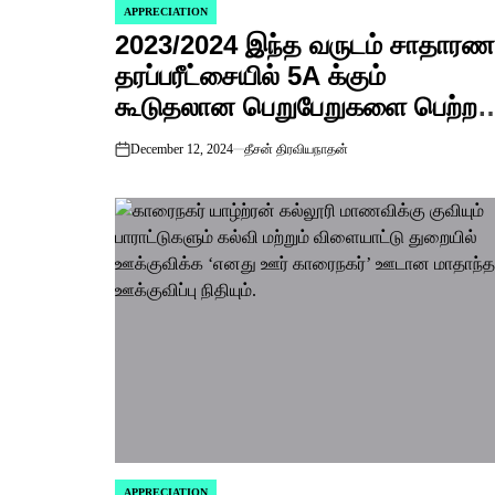
APPRECIATION
POSTED
2023/2024 இந்த வருடம் சாதார
IN
தரப்பரீட்சையில் 5A க்கும்
கூடுதலான பெறுபேறுகளை பெற்ற
மாணவ மாணவிகளிற்கு கல்வி
December 12, 2024
தீசன் திரவியநாதன்
on
ஊக்குவிப்பு நிதி வழங்கி
கெளரவிக்கப் படவுள்ளார்கள்.
APPRECIATION