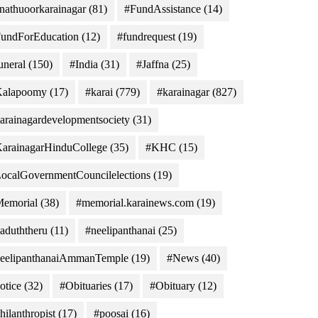
nathuoorkarainagar
(81)
#FundAssistance
(14)
undForEducation
(12)
#fundrequest
(19)
uneral
(150)
#India
(31)
#Jaffna
(25)
Kalapoomy
(17)
#karai
(779)
#karainagar
(827)
arainagardevelopmentsociety
(31)
arainagarHinduCollege
(35)
#KHC
(15)
ocalGovernmentCouncilelections
(19)
emorial
(38)
#memorial.karainews.com
(19)
aduththeru
(11)
#neelipanthanai
(25)
eelipanthanaiAmmanTemple
(19)
#News
(40)
otice
(32)
#Obituaries
(17)
#Obituary
(12)
hilanthropist
(17)
#poosai
(16)