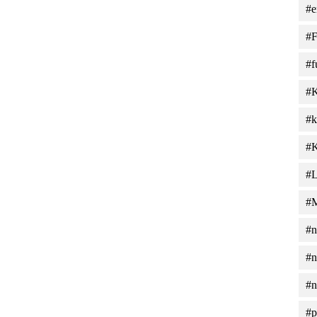
#e
#F
#f
#
#k
#K
#L
#M
#n
#n
#n
#p