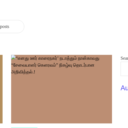
 posts
Sea
Au