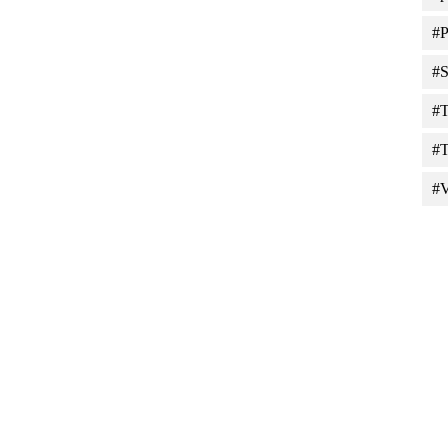
#P
#S
#T
#T
#V
Tiles © Esri — Source: Esri, DeLorme, NAVTEQ, USGS, Intermap, iPC, NRCAN, E