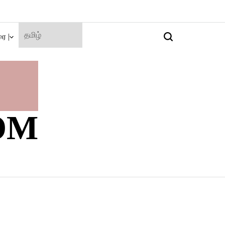
ை |
Search
OM