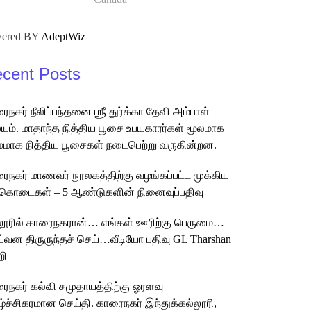
ered BY
AdeptWiz
cent Posts
ைநகர் நீலிப்பந்தனை ஶ்ரீ துர்க்கா தேவி அம்பாள்
ம். மாதாந்த நித்திய பூசை உபயகாரர்கள் மூலமாக
மமாக நித்திய பூசைகள் நடைபெற்று வருகின்றன.
ைநகர் மாணவர் நூலகத்திற்கு வழங்கப்பட்ட முக்கிய
கொடைகள் – 5 ஆண்டுகளின் நினைவுப்பதிவு
லூரில் காரைநகரான்… எங்கள் ஊரிற்கு பெருமை…
்வன திருருந்தச் செய்…வீடியோ பதிவு GL Tharshan
றி
ைநகர் கல்வி சமுதாயத்திற்கு ஓரளவு
ழ்ச்சிகரமான செய்தி. காரைநகர் இந்துக்கல்லூரி,