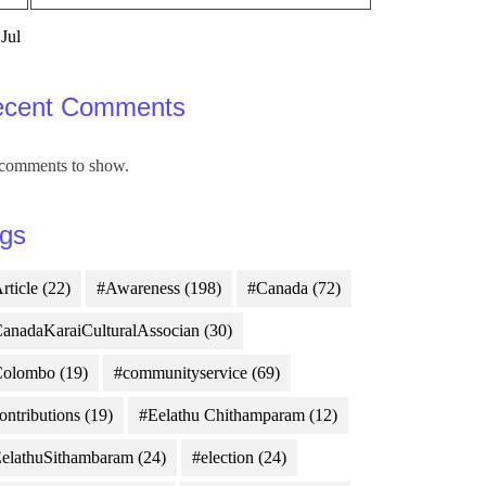
 Jul
ecent Comments
comments to show.
gs
rticle
(22)
#Awareness
(198)
#Canada
(72)
anadaKaraiCulturalAssocian
(30)
Colombo
(19)
#communityservice
(69)
ontributions
(19)
#Eelathu Chithamparam
(12)
elathuSithambaram
(24)
#election
(24)