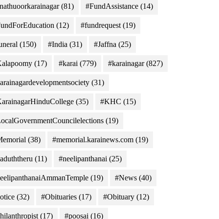
nathuoorkarainagar
(81)
#FundAssistance
(14)
undForEducation
(12)
#fundrequest
(19)
uneral
(150)
#India
(31)
#Jaffna
(25)
Kalapoomy
(17)
#karai
(779)
#karainagar
(827)
arainagardevelopmentsociety
(31)
arainagarHinduCollege
(35)
#KHC
(15)
ocalGovernmentCouncilelections
(19)
emorial
(38)
#memorial.karainews.com
(19)
aduththeru
(11)
#neelipanthanai
(25)
eelipanthanaiAmmanTemple
(19)
#News
(40)
otice
(32)
#Obituaries
(17)
#Obituary
(12)
hilanthropist
(17)
#poosai
(16)