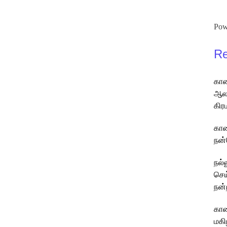
Pow
Re
கார
ஆலய
கிர
கார
நன்
நல்
செய
நன்
கார
மகி