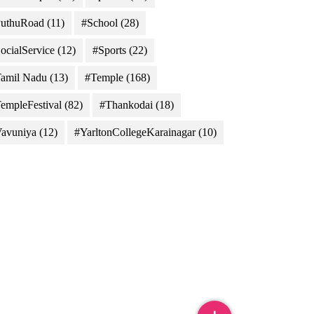
uthuRoad
(11)
#School
(28)
ocialService
(12)
#Sports
(22)
amil Nadu
(13)
#Temple
(168)
empleFestival
(82)
#Thankodai
(18)
avuniya
(12)
#YarltonCollegeKarainagar
(10)
sri Japan, METI, Esri China (Hong Kong), Esri (Thailand), TomTom, 2012