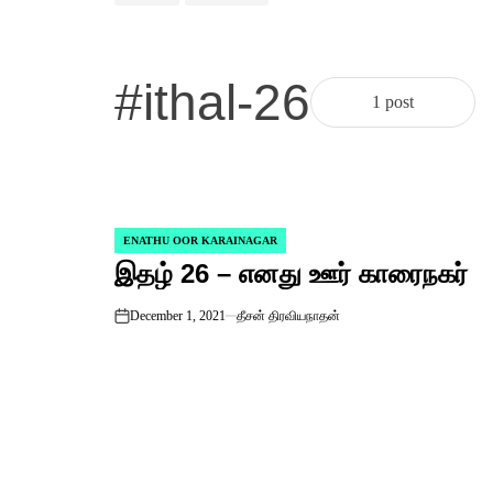
#ithal-26
1 post
ENATHU OOR KARAINAGAR
POSTED
இதழ் 26 – எனது ஊர் காரைநகர்
IN
December 1, 2021
தீசன் திரவியநாதன்
on