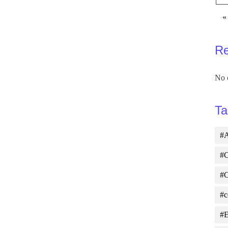
«
R
No 
Ta
#A
#C
#
#c
#E