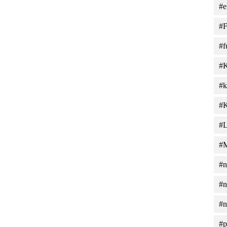
#e
#F
#f
#
#k
#K
#L
#M
#n
#n
#n
#p