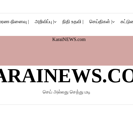
மரண-நினைவு |
அறிவிப்பு |
நிதி உதவி |
செய்திகள் |
கட்டுர
ARAINEWS.C
செய் அல்லது செத்து மடி