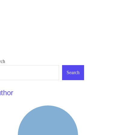
rch
Search
thor