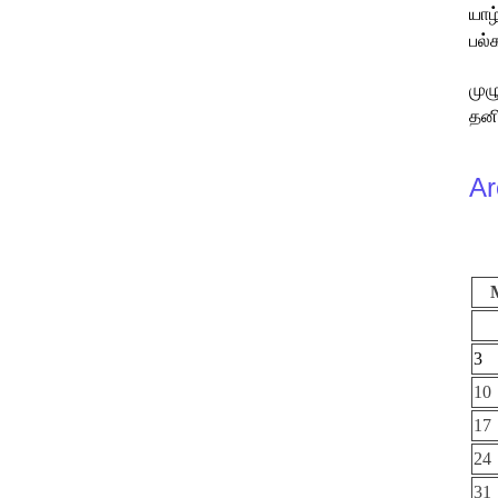
யாழ
பல்
முழ
தனி
Ar
3
10
17
24
31