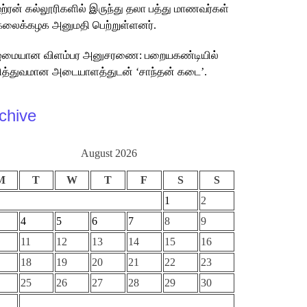
்ற்ரன் கல்லூரிகளில் இருந்து தலா பத்து மாணவர்கள்
கலைக்கழக அனுமதி பெற்றுள்ளனர்.
ுமையான விளம்பர அனுசரணை: பறையகண்டியில்
த்துவமான அடையாளத்துடன் ‘சாந்தன் கடை’.
chive
August 2026
M
T
W
T
F
S
S
1
2
4
5
6
7
8
9
11
12
13
14
15
16
18
19
20
21
22
23
25
26
27
28
29
30